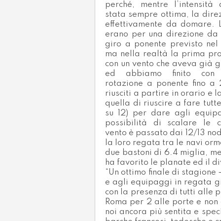
perché, mentre l’intensità
stata sempre ottima, la dire
effettivamente da domare. L
erano per una direzione da
giro a ponente previsto nel
ma nella realtà la prima pro
con un vento che aveva già g
ed abbiamo finito con u
rotazione a ponente fino a
riusciti a partire in orario e 
quella di riuscire a fare tutt
su 12) per dare agli equipa
possibilità di scalare le cl
vento è passato dai 12/13 nodi
la loro regata tra le navi or
due bastoni di 6.4 miglia, m
ha favorito le planate ed il d
“Un ottimo finale di stagione
e agli equipaggi in regata g
con la presenza di tutti alle
Roma per 2 alle porte e non 
noi ancora più sentita e spe