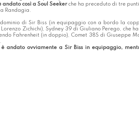
è andato così a Soul Seeker
che ha preceduto di tre punt
sia Randagia.
 dominio di Sir Biss (in equipaggio con a bordo la copp
Lorenzo Zichichi), Sydney 39 di Giuliano Perego, che h
ndo Fahrenheit (in doppio), Comet 38S di Giuseppe Ma
).
 è andato ovviamente a Sir Biss in equipaggio, ment