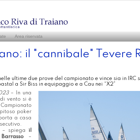
ate
Area riservata
ano: il "cannibale" Tevere 
le ultime due prove del campionato e vince sia in IRC si
oastal a Sir Biss in equipaggio e a Cau nei “X2”
2023
– In una
di vento si è
l Campionato
pitoso poker
porta a casa
nsecutivo.
e – spiega
il
Barrasso
–