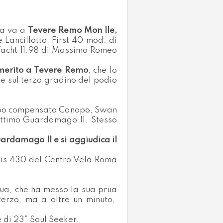
ta va a
Tevere Remo Mon Ile,
 Lancillotto, First 40 mod. di
Yacht 11.98 di Massimo Romeo
 merito a Tevere Remo
, che lo
re sul terzo gradino del podio
empo compensato Canopo, Swan
ottimo Guardamago II. Stesso
uardamago II e si aggiudica il
is 430 del Centro Vela Roma
ua, che ha messo la sua prua
terzo, ma a oltre un minuto,
di 23” Soul Seeker.