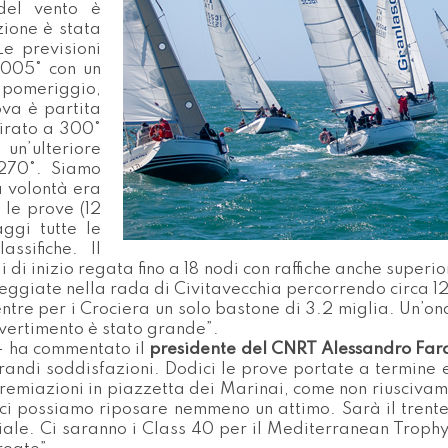
 del vento è
zione è stata
e previsioni
 005° con un
 pomeriggio,
va è partita
irato a 300°
n’ulteriore
 270°. Siamo
la volontà era
e le prove (12
ggi tutte le
assifiche. Il
 di inizio regata fino a 18 nodi con raffiche anche superio
meggiate nella rada di Civitavecchia percorrendo circa 12 
entre per i Crociera un solo bastone di 3.2 miglia. Un’
ivertimento è stato grande”.
 – ha commentato il
presidente del CNRT Alessandro Far
randi soddisfazioni. Dodici le prove portate a termine 
 premiazioni in piazzetta dei Marinai, come non riusciva
ci possiamo riposare nemmeno un attimo. Sarà il trente
ciale. Ci saranno i Class 40 per il Mediterranean Trophy