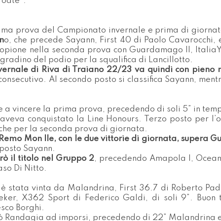
roate”.
esima prova del Campionato invernale e prima di giorna
n
o, che precede Sayann, First 40 di Paolo Cavarocchi, e
opione nella seconda prova con Guardamago II, Italia
 gradino del podio per la squalifica di Lancillotto.
Invernale di Riva di Traiano 22/23 va quindi con pieno
consecutivo. Al secondo posto si classifica Sayann, ment
 a vincere la prima prova, precedendo di soli 5” in t
 aveva conquistato la Line Honours. Terzo posto per l’
nche per la seconda prova di giornata.
 Remo Mon Ile, con le due vittorie di giornata, supera G
o posto Sayann.
 il titolo nel Gruppo 2
, precedendo Amapola I, Ocean
aso Di Nitto.
è stata vinta da Malandrina, First 36.7 di Roberto Pad
eker, X362 Sport di Federico Galdi, di soli 9”. Buon 
cesco Borghi.
ò Randagia ad imporsi, precedendo di 22” Malandrina e 