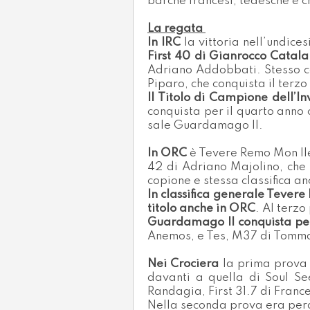
barche francesi, tedesche e c
La regata
In IRC
la vittoria nell’undic
First 40 di Gianrocco Catala
Adriano Addobbati. Stesso c
Piparo, che conquista il terzo
Il Titolo di Campione dell’
conquista per il quarto anno 
sale Guardamago II.
In ORC
è Tevere Remo Mon Ile
42 di Adriano Majolino, che
copione e stessa classifica a
In classifica generale Tevere
titolo anche in ORC
. Al terz
Guardamago II conquista però
Anemos, e Tes, M37 di Tomm
Nei Crociera
la prima prova 
davanti a quella di Soul Se
Randagia, First 31.7 di Fran
Nella seconda prova era per