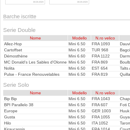
30-04-2024
30-04-2024
Barche iscritte
Serie Double
Nome
Modello
N.ro velico
Allez-Hop
Mini 6.50
FRA 1093
Dauvi
Cartoffset
Mini 6.50
TUR 968
Bagci
Démosthène
Mini 6.60
FRA 1122
Darm
MC Donald's Les Sables d'Olonne
Mini 6.50
FRA 869
Boulb
Nolita
Mini 6.50
EST 654
Talts
Pulse - France Renouvelables
Mini 6.50
FRA 819
Quill
Serie Solo
Nome
Modello
N.ro velico
Bip Bip
Mini 6.50
FRA 1043
Chapo
BPI Parallelo 38
Mini 6.50
FRA 607
Foti 
Europe
Mini 6.50
GER 1003
Huuk
Gusta
Mini 6.50
FRA 1055
Guya
Hilo
Mini 6.50
ITA 1052
Taro
Kiraucassis
Mini 6.50
FRA 1014
Court