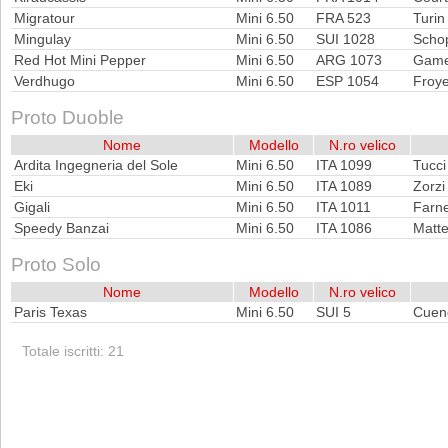
Migratour
Mini 6.50
FRA 523
Turin
Mingulay
Mini 6.50
SUI 1028
Scho
Red Hot Mini Pepper
Mini 6.50
ARG 1073
Game
Verdhugo
Mini 6.50
ESP 1054
Froy
Proto Duoble
Nome
Modello
N.ro velico
Ardita Ingegneria del Sole
Mini 6.50
ITA 1099
Tucci
Eki
Mini 6.50
ITA 1089
Zorzi
Gigali
Mini 6.50
ITA 1011
Farne
Speedy Banzai
Mini 6.50
ITA 1086
Matte
Proto Solo
Nome
Modello
N.ro velico
Paris Texas
Mini 6.50
SUI 5
Cuend
Totale iscritti: 21