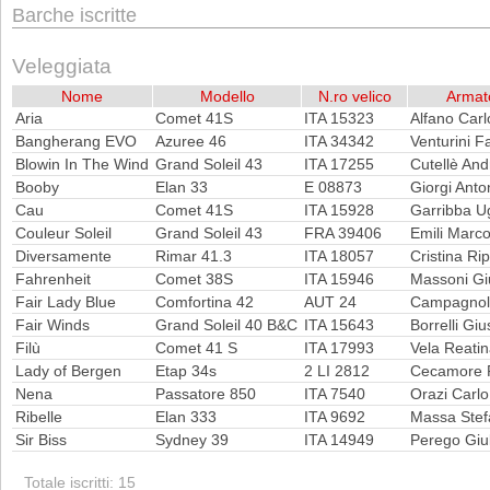
Barche iscritte
Veleggiata
Nome
Modello
N.ro velico
Armat
Aria
Comet 41S
ITA 15323
Alfano Carl
Bangherang EVO
Azuree 46
ITA 34342
Venturini F
Blowin In The Wind
Grand Soleil 43
ITA 17255
Cutellè And
Booby
Elan 33
E 08873
Giorgi Anto
Cau
Comet 41S
ITA 15928
Garribba U
Couleur Soleil
Grand Soleil 43
FRA 39406
Emili Marc
Diversamente
Rimar 41.3
ITA 18057
Cristina Ri
Fahrenheit
Comet 38S
ITA 15946
Massoni G
Fair Lady Blue
Comfortina 42
AUT 24
Campagnol
Fair Winds
Grand Soleil 40 B&C
ITA 15643
Borrelli Gi
Filù
Comet 41 S
ITA 17993
Vela Reati
Lady of Bergen
Etap 34s
2 LI 2812
Cecamore 
Nena
Passatore 850
ITA 7540
Orazi Carlo
Ribelle
Elan 333
ITA 9692
Massa Stef
Sir Biss
Sydney 39
ITA 14949
Perego Giu
Totale iscritti: 15